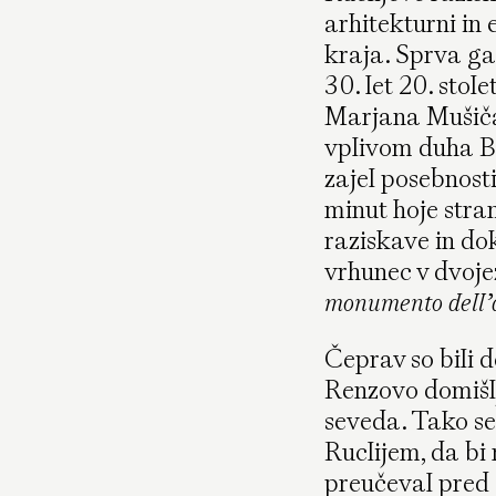
arhitekturni i
kraja. Sprva ga
30. let 20. stol
Marjana Mušiča
vplivom duha B
zajel posebnosti 
minut hoje stran
raziskave in do
vrhunec v dvojez
monumento dell’a
Čeprav so bili d
Renzovo domišlji
seveda. Tako s
Ruclijem, da bi 
preučeval pred č