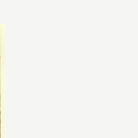
Michieli, Tommaso. Saponaro, Filippo.
Falaschi, Elia.
A casa dell'architetto
.
Gaspari, 2024.