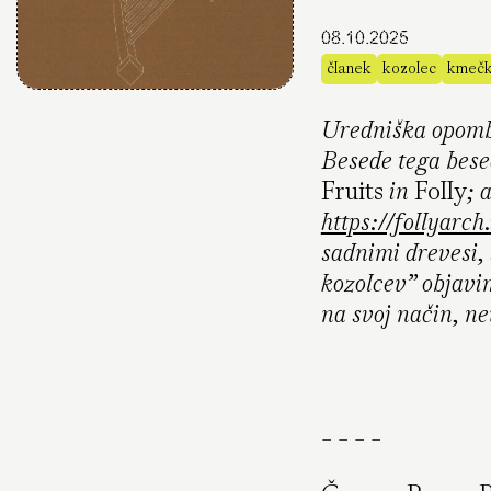
08.10.2025
članek
kozolec
kmečk
Uredniška opom
Besede tega bese
Fruits
in
Folly
; 
https://follyarch.
sadnimi drevesi, 
kozolcev” objavi
na svoj način, n
- - - -