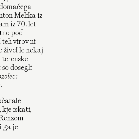
a domačega
nton Melika iz
am iz 70. let
tno pod
teh virov ni
e živel le nekaj
l terenske
 so dosegli
zolec:
e
.
 očarale
kje iskati,
z Renzom
i ga je