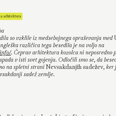
a arhitektura
ba
dila so vzklile iz medsebojnega opraševanja med
angleška različica tega besedila je na voljo na
info/
. Čeprav arhitektura kozolca ni neposredno 
spada v isti svet gojenja. Odločili smo se, da besed
mo na spletni strani
Nevsakdanjih sadežev
, ker 
evsakdanji sadež zemlje.