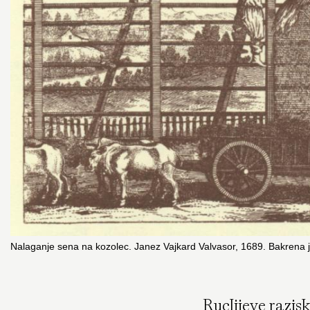
Nalaganje sena na kozolec. Janez Vajkard Valvasor, 1689. Bakrena 
Ruclijeve razis