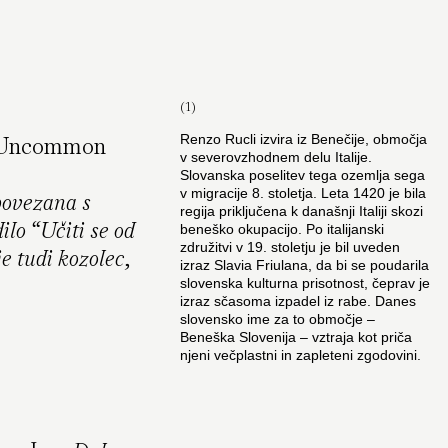
(1)
Uncommon
Renzo Rucli izvira iz Benečije, območja
v severovzhodnem delu Italije.
Slovanska poselitev tega ozemlja sega
v migracije 8. stoletja. Leta 1420 je bila
povezana s
regija priključena k današnji Italiji skozi
ilo “Učiti se od
beneško okupacijo. Po italijanski
združitvi v 19. stoletju je bil uveden
je tudi kozolec,
izraz Slavia Friulana, da bi se poudarila
slovenska kulturna prisotnost, čeprav je
izraz sčasoma izpadel iz rabe. Danes
slovensko ime za to območje –
Beneška Slovenija – vztraja kot priča
njeni večplastni in zapleteni zgodovini.
(2)
Mušič, Marjan.
Arhitektura slovenskega
kozolca. The Architecture of the