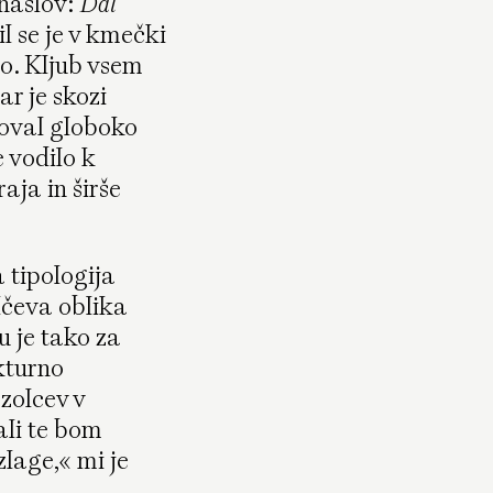
 naslov:
Dal
slovene ‘kozolec’ (hay-rack)
.
il se je v kmečki
Cankarjeva založba, 1970.
jo. Kljub vsem
(3)
r je skozi
goval globoko
Melik, Anton.
Kozolec na Slovenskem.
Razprave znanstvenega društva v
e vodilo k
ljubljani, 1931.
aja in širše
(4)
Rucli, Renzo.
Kozolec, monumento
dell’architettura rurale / spomenik
a tipologija
ljudske arhitekture
. Cooperativa Lipa,
lčeva oblika
1998, 59.
 je tako za
(5)
ekturno
Rucli, Vida. “Kozolci: architecture and
zolcev v
the cyclicity of time.” in
Ajda Pratika
.
ali te bom
Robida, 2022, 101.
zlage,« mi je
(6)