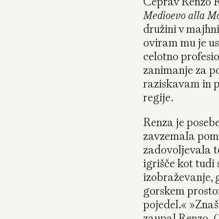
Čeprav Renzo Ru
Medioevo alla M
družini v majhni
oviram mu je us
celotno profesi
zanimanje za pod
raziskavam in p
regije.
Renza je poseb
zavzemala pomem
zadovoljevala t
igrišče kot tudi
izobraževanje, 
gorskem prostor
pojedel.« »Znaše
zaupal Renzo. (