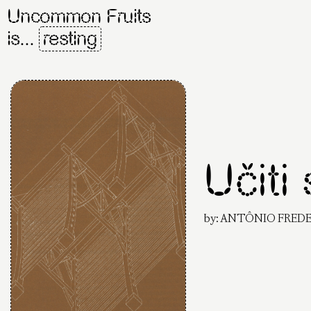
Uncommon Fruits
is...
resting
Učiti
by:
ANTÔNIO FREDER