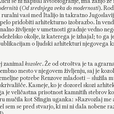
cli še ni napisal avtobiografije, ima zanjo že
odernità
(
Od srednjega veka do modernosti
). Rod
 ruralni vasi med Italijo in takratno Jugoslavi
pelo pridobiti arhitekturno izobrazbo. In venda
onalno življenje v umetnosti gradnje vedno ne
eželsko okolje, iz katerega je izhajal; to ga j
ublikacijam o ljudski arhitekturi njegovega kr
ej zanimal
kozolec
. Že od otroštva je ta agrarn
bno mesto v njegovem življenju, saj je kozo
emeljne potrebe Renzove mladosti – služila mu
 skrivališče. Kasneje, ko je dozorel skozi arhit
ga je veličastna prisotnost kamnitih stebrov ko
u mučila kot Sfingin uganka: »Razvozlaj me 
l sem se pred stvarjo, ki mi ni dala nobene ra
1)