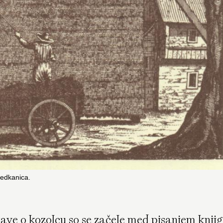
jedkanica.
kave o kozolcu so se začele med pisanjem knji