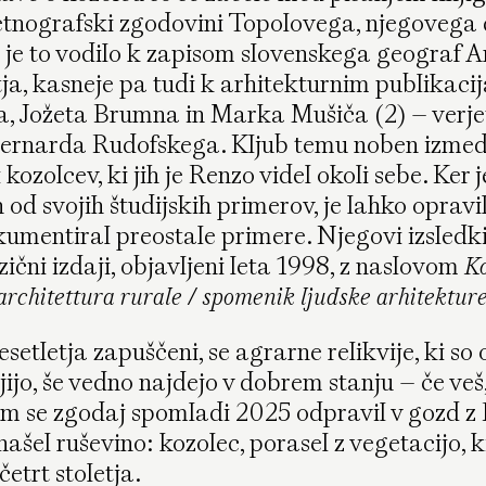
n etnografski zgodovini Topolovega, njegoveg
 je to vodilo k zapisom slovenskega geograf A
etja, kasneje pa tudi k arhitekturnim publikacij
, Jožeta Brumna in Marka Mušiča (2) – verje
ernarda Rudofskega. Kljub temu noben izmed 
kozolcev, ki jih je Renzo videl okoli sebe. Ker j
 od svojih študijskih primerov, je lahko opravi
kumentiral preostale primere. Njegovi izsledki
ični izdaji, objavljeni leta 1998, z naslovom
Ko
rchitettura rurale / spomenik ljudske arhitektur
esetletja zapuščeni, se agrarne relikvije, ki so
jo, še vedno najdejo v dobrem stanju – če veš, 
em se zgodaj spomladi 2025 odpravil v gozd 
našel ruševino: kozolec, porasel z vegetacijo, k
etrt stoletja.