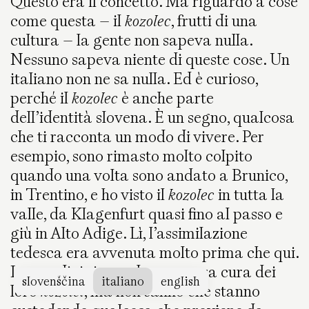
Questo era il concetto. Ma riguardo a cose
come questa – il
kozolec
, frutti di una
cultura – la gente non sapeva nulla.
Nessuno sapeva niente di queste cose. Un
italiano non ne sa nulla. Ed è curioso,
perché il
kozolec
è anche parte
dell’identità slovena. È un segno, qualcosa
che ti racconta un modo di vivere. Per
esempio, sono rimasto molto colpito
quando una volta sono andato a Brunico,
in Trentino, e ho visto il
kozolec
in tutta la
valle, da Klagenfurt quasi fino al passo e
giù in Alto Adige. Lì, l’assimilazione
tedesca era avvenuta molto prima che qui.
I contadini si prendono ancora cura dei
slovenščina
italiano
english
loro
kozolci
, ma non sanno che stanno