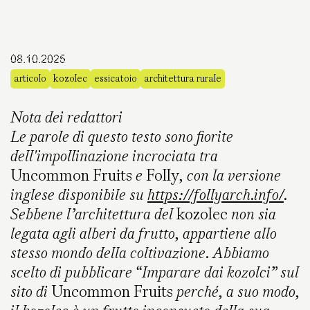
08.10.2025
articolo
kozolec
essicatoio
architettura rurale
Nota dei redattori
Le parole di questo testo sono fiorite
dell'impollinazione incrociata tra
Uncommon Fruits
e
Folly
, con la versione
inglese disponibile su
https://follyarch.info/
.
Sebbene l’architettura del
kozolec
non sia
legata agli alberi da frutto, appartiene allo
stesso mondo della coltivazione. Abbiamo
scelto di pubblicare “Imparare dai kozolci” sul
sito di
Uncommon Fruits
perché, a suo modo,