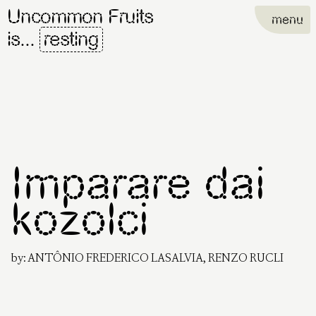
Uncommon Fruits
menu
is...
resting
Imparare dai
kozolci
by:
ANTÔNIO FREDERICO LASALVIA, RENZO RUCLI