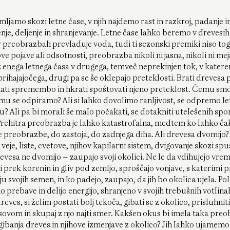
ljamo skozi letne čase, v njih najdemo rast in razkroj, padanje in
enje, deljenje in shranjevanje. Letne čase lahko beremo v drevesih
 preobrazbah prevladuje voda, tudi ti sezonski premiki niso tog
 pojave ali odsotnosti, preobrazba nikoli ni jasna, nikoli ni meja,
 iz enega letnega časa v drugega, temveč neprekinjen tok, v kater
 prihajajočega, drugi pa se še oklepajo preteklosti. Brati drevesa
mati spremembo in hkrati spoštovati njeno preteklost. Čemu smo 
u se odpiramo? Ali si lahko dovolimo ranljivost, se odpremo l
? Ali pa bi morali še malo počakati, se dotakniti utelešenih sp
rehitra preobrazba je lahko katastrofalna, medtem ko lahko čak
e preobrazbe, do zastoja, do zadnjega diha. Ali drevesa dvomijo
veje, liste, cvetove, njihov kapilarni sistem, dvigovanje skozi spu
vesa ne dvomijo – zaupajo svoji okolici. Ne le da vdihujejo vreme
i prek korenin in gliv pod zemljo, sproščajo vonjave, s katerimi p
u svojih semen, in ko padejo, zaupajo, da jih bo okolica ujela. Pol
 prebave in delijo energijo, shranjeno v svojih trebušnih votlin
ves, si želim postati bolj tekoča, gibati se z okolico, prisluhnit
ovom in skupaj z njo najti smer. Kakšen okus bi imela taka pre
banja dreves in njihove izmenjave z okolico? Jih lahko ujamemo v