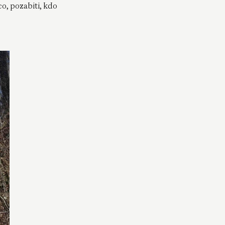
co, pozabiti, kdo
V času Avstro-Ogrske je bilo gojenje
sadja cenjen del regionalnega
kmetijstva, zlasti v predelih, kot sta
Furlanija in Goriška Brda. Naklonjenost
monarhije sladicam je močno oblikovala
kulinarične tradicije, saj so sadje, kot so
jabolka, slive, češnje in marelice,
predelovali v marmelade, zavitke,
cmoke in sirupe. Zgodnji jutranji vlaki so
sveže obrano sadje s teh pobočij
prevažali na tržnice na Dunaj, kar kaže
na globoke infrastrukturne povezave
med podeželskimi sadovnjaki in
cesarskimi apetiti. V krajih, kot je Görz
(današnja Gorica/Gorizia), so že leta
1879 majhni pridelovalci, na primer
družina Darbo, začeli sadje predelovati
v sirupe in likerje, s čimer so bogatili
razvito kulturo predelave sadja.
(7)
Alessandro Franco “Burba” je kulturni
organizator, član ekipe Hybrida Space,