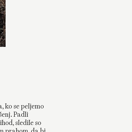
društva, ki organizira koncerte
elektronske, elektroakustične in jazz
glasbe, ter vinar.
(8)
Ostati s težavami, kot piše Donna
Haraway, pomeni ostati prisoten v
zapletenosti življenja, namesto da bi se
silovito trudili rešiti ali pobegniti iz te
zapletenosti. V
Primo Passu
ta način
bivanja dobi obliko v počasni, skrbni
pozornosti do zemlje, rastlin in ljudi, ki
zanje skrbijo. Ta praksa ostajanja – z
vprašanji, z drugačnostjo, z neznanim –
se tukaj zdi naravna. Gre manj za
reševanje in bolj za nego, prilagajanje
in skupno učenje. V tem okolju ideja
Donne Haraway postane otipljiva:
a, ko se peljemo
dobro življenje ne pomeni vedno imeti
jasnih odgovorov, ampak biti pripravljen
enj. Padli
ostati z dogajanjem, ki se razkriva.
ihod, sledile so
im prahom, da bi