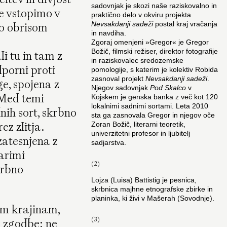
sadovnjak je skozi naše raziskovalno in
je vstopimo v
praktično delo v okviru projekta
ijo obrisom
Nevsakdanji sadeži
postal kraj vračanja
in navdiha.
Zgoraj omenjeni »Gregor« je Gregor
Božič, filmski režiser, direktor fotografije
i tu in tam z
in raziskovalec sredozemske
dporni proti
pomologije, s katerim je kolektiv Robida
zasnoval projekt
Nevsakdanji sadeži
.
ge, spojena z
Njegov sadovnjak
Pod Skalco
v
 Med temi
Kojskem je genska banka z več kot 120
lokalnimi sadnimi sortami. Leta 2010
nih sort, skrbno
sta ga zasnovala Gregor in njegov oče
ez zlitja.
Zoran Božič, literarni teoretik,
univerzitetni profesor in ljubitelj
zatesnjena z
sadjarstva.
arimi
(2)
krbno
Lojza (Luisa) Battistig je pesnica,
skrbnica majhne etnografske zbirke in
planinka, ki živi v Mašerah (Sovodnje).
im krajinam,
(3)
e zgodbe: ne