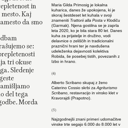
epletenost in
Maria Gilda Primosig je lokalna
kuharica, danes že upokojena, ki je
 mesto. Kaj
skoraj šestdeset let kuhala v svoji
 namesto da smo
znameniti
Trattorii alla Posta
v Klodiču
(Garmak). Njena gostilna se je zaprla
leta 2020, ko je bila stara 80 let. Danes
kuha za prijatelje in družino, vodi
godbam
delavnice o zeliščih in tradicionalni
prašujemo se:
praznični hrani ter je navdušena
udeleženka dejavnosti kolektiva
prepletenosti
Robida, še posebej tistih, povezanih z
a tri okuse
Izbo in hrano.
ega. Sledenje
(4)
 geste
Alberto Scribano skupaj z ženo
 zamišljamo
Caterino Cossio skrbi za
Agriturismo
o del tega
Scribano
, restavracijo in vinsko klet v
Kravorajdi (Prapotno).
zgodbe. Morda
(5)
Najzgodnejši znani primeri udomačitve
vinske trte segajo 6.000 do 8.000 let v