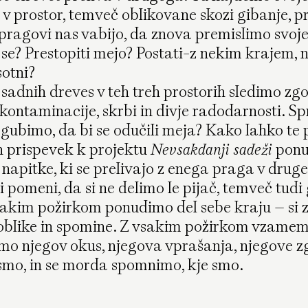
 v prostor, temveč oblikovane skozi gibanje, pr
pragovi nas vabijo, da znova premislimo svoje
 se? Prestopiti mejo? Postati-z nekim krajem,
sotni?
adnih dreves v teh treh prostorih sledimo z
kontaminacije, skrbi in divje radodarnosti. S
zgubimo, da bi se odučili meja? Kako lahko te 
 prispevek k projektu
Nevsakdanji sadeži
ponuj
 napitke, ki se prelivajo z enega praga v drug
ti pomeni, da si ne delimo le pijač, temveč tudi
sakim požirkom ponudimo del sebe kraju – si
oblike in spomine. Z vsakim požirkom vzamem
imo njegov okus, njegova vprašanja, njegove 
smo, in se morda spomnimo, kje smo.