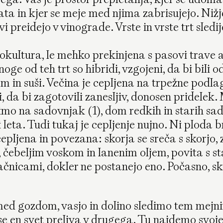
ata in kjer se meje med njima zabrisujejo. Niž
ovi preidejo v vinograde. Vrste in vrste trt sled
kultura, le mehko prekinjena s pasovi trave al
e od teh trt so hibridi, vzgojeni, da bi bili o
m in suši. Večina je cepljena na trpežne podla
, da bi zagotovili zanesljiv, donosen pridelek.
imo na sadovnjak (1), dom redkih in starih sad
leta. Tudi tukaj je cepljenje nujno. Ni ploda br
pljena in povezana: skorja se sreča s skorjo, 
 čebeljim voskom in lanenim oljem, povita s st
ačnicami, dokler ne postanejo eno. Počasno, s
ed gozdom, vasjo in dolino sledimo tem mejn
se en svet preliva v drugega. Tu najdemo svoj