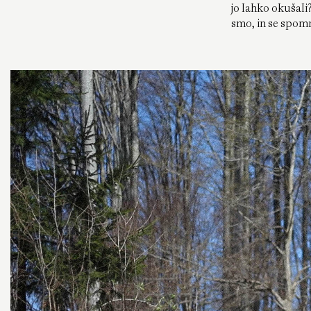
jo lahko okušali
smo, in se spomn