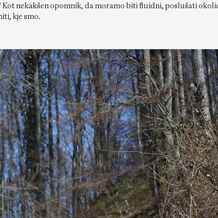
? Kot nekakšen opomnik, da moramo biti fluidni, poslušati okoli
iti, kje smo.