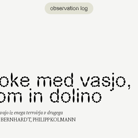
observation log
oke med vasjo,
m in dolino
vajo iz enega terroirja v drugega
 BERNHARDT, PHILIPP KOLMANN