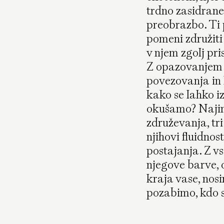
trdno zasidrane
preobrazbo. Ti 
pomeni združiti
v njem zgolj pri
Z opazovanjem s
povezovanja in 
kako se lahko i
okušamo? Najin
združevanja, tri
njihovi fluidnos
postajanja. Z v
njegove barve, 
kraja vase, nos
pozabimo, kdo 