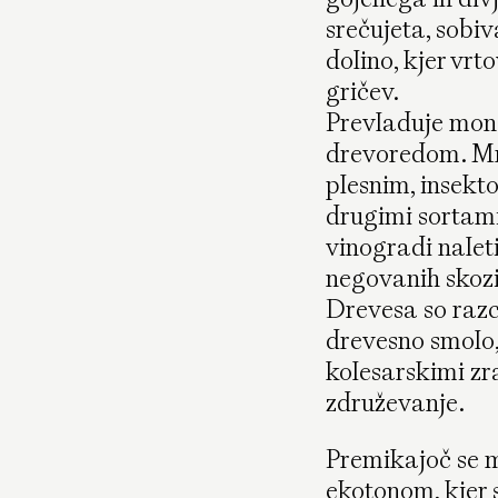
srečujeta, sobiv
dolino, kjer vrt
gričev.
Prevladuje mono
drevoredom. Mnog
plesnim, insekto
drugimi sortami
vinogradi nalet
negovanih skozi 
Drevesa so razce
drevesno smolo,
kolesarskimi zr
združevanje.
Premikajoč se m
ekotonom, kjer 