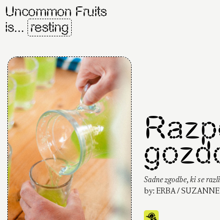
Uncommon Fruits
is...
resting
Razp
gozdo
Sadne zgodbe, ki se razli
by:
ERBA / SUZANNE