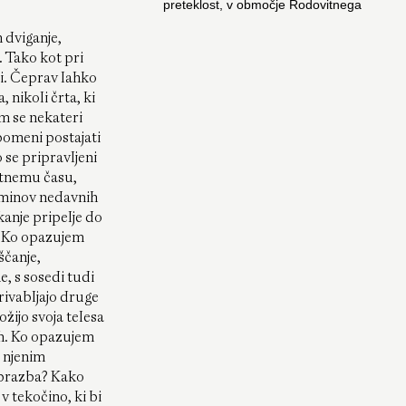
preteklost, v območje Rodovitnega
polmeseca. Od tam se je
 dviganje,
vinogradništvo postopoma širilo proti
zahodu v Evropo, kjer se je globoko
. Tako kot pri
zasidralo v lokalne kmetijske in kulturne
i. Čeprav lahko
prakse. Veliko pozneje, v času
 nikoli črta, ki
evropske kolonialne ekspanzije, so
em se nekateri
vinsko trto prenesli tudi v Amerike.
 pomeni postajati
Sčasoma so se te trte prilagodile
lokalnim podnebjem in razvile
se pripravljeni
odpornost proti tamkajšnjim
etnemu času,
škodljivcem, med drugim tudi proti
ominov nedavnih
koreninskemu insektu, znanemu kot
anje pripelje do
trtna uš (
filoksera
). Ko se je
čezatlantsko trgovanje okrepilo, je bila
? Ko opazujem
filoksera
nehote prenesena tudi v
ščanje,
Evropo, najverjetneje s prstjo, ki se je
, s sosedi tudi
oprijemala trtnih cepičev. Prvič se je
rivabljajo druge
pojavila v Franciji, nato pa se je v 19.
ožijo svoja telesa
stoletju bliskovito razširila po celini,
opustošila stoletja stare vinograde in
ah. Ko opazujem
temeljito preoblikovala prihodnost
i njenim
evropskega vinogradništva.
obrazba? Kako
 tekočino, ki bi
(6)