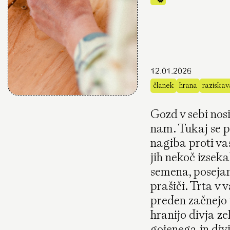
12.01.2026
članek
hrana
raziskav
Gozd v sebi nos
nam. Tukaj se pl
nagiba proti vas
jih nekoč izsek
semena, posejana
prašiči. Trta v 
preden začnejo t
hranijo divja ze
gojenega in divj