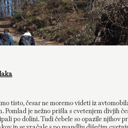
laka
imo tisto, česar ne moremo videti iz avtomobil
. Pomlad je nežno prišla s cvetenjem divjih češ
ipali po dolini. Tudi čebele so opazile njihov pr
akov in se vračale s po mandlju dišečim cvetn