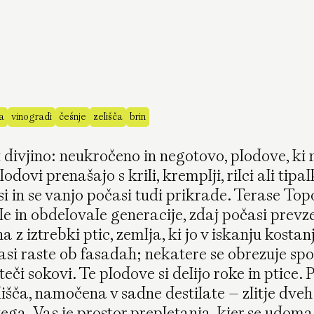
a
vinogradi
češnje
zelišča
brin
i divjino: neukročeno in negotovo, plodove, ki
odovi prenašajo s krili, kremplji, rilci ali tip
i in se vanjo počasi tudi prikrade. Terase Top
ale in obdelovale generacije, zdaj počasi prevz
 z iztrebki ptic, zemlja, ki jo v iskanju kostanj
vasi raste ob fasadah; nekatere se obrezuje spo
eči sokovi. Te plodove si delijo roke in ptice. 
lišča, namočena v sadne destilate – zlitje dveh
ega. Vas je prostor prepletanja, kjer se udomač