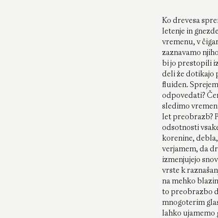
Ko drevesa sprem
letenje in gnezd
vremenu, v čigar
zaznavamo njihove
bi jo prestopili
deli že dotikajo
fluiden. Spreje
odpovedati? Čem
sledimo vremenu
let preobrazb? P
odsotnosti vsak
korenine, debla, 
verjamem, da dre
izmenjujejo snov
vrste k raznašanj
na mehko blazino
to preobrazbo dre
mnogoterim glas
lahko ujamemo gi