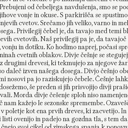
 Prebujeni od čebeljega navdušenja, smo se pod
jihove vonje in okuse. S parkirišča se spustimo
šnjevih cvetov. Srečamo jih veliko, varno in m
ega. Privilegij čebel je, da tavajo med temi b
evih cvetovih. Naš privilegij pa je, da tavajoč
 vonju in dotiku. Ko hodimo naprej, počasi s
ninah cvetnih oblakov. Divje češnje se stegujej
o z drugimi drevesi, ki tekmujejo za njegove žark
so daleč izven našega dosega. Divjo češnjo obe
imi nosovi pa jo raziskujejo čebele. Češnje lah
dosežemo, še preden si jih prisvojijo divji prašič
vali. Morda divje češenje sploh niso namenje
eč nam kažejo le sezonske spremembe. Ozavešč
v poletje kot ena prvih dreves, ki zacvetijo. In 
i listi ovenijo in padejo na gozdna tla, s tem 
čnejo svoj cikel od zimskega spanja k ponovni