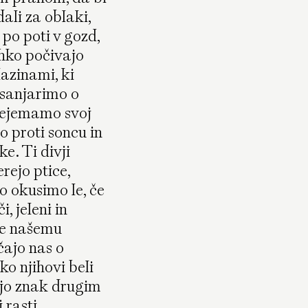
ali za oblaki,
 po poti v gozd,
ehko počivajo
lazinami, ki
 sanjarimo o
prejemamo svoj
o proti soncu in
e. Ti divji
rejo ptice,
ko okusimo le, če
i, jeleni in
ne našemu
ajo nas o
ko njihovi beli
dajo znak drugim
 rasti.