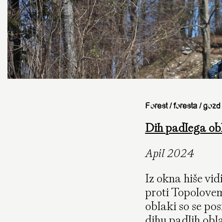
Forest / foresta / gozd
Dih padlega ob
Apil 2024
Iz okna hiše vid
proti Topolovem
oblaki so se pos
dihu padlih obl