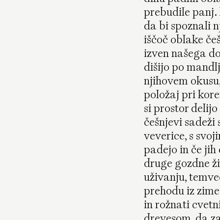
prebudile panj.
da bi spoznali n
iščoč oblake če
izven našega dos
dišijo po mandlj
njihovem okusu,
položaj pri kore
si prostor delij
češnjevi sadeži 
veverice, s svoj
padejo in če jih 
druge gozdne ži
uživanju, temv
prehodu iz zime 
in rožnati cvetn
drevesom, da za