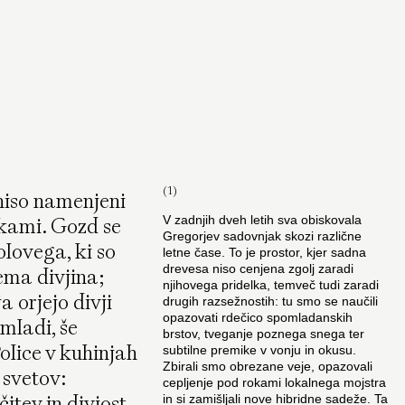
(1)
 niso namenjeni
alkami. Gozd se
V zadnjih dveh letih sva obiskovala
Gregorjev sadovnjak skozi različne
olovega, ki so
letne čase. To je prostor, kjer sadna
drevesa niso cenjena zgolj zaradi
ema divjina;
njihovega pridelka, temveč tudi zaradi
a orjejo divji
drugih razsežnostih: tu smo se naučili
opazovati rdečico spomladanskih
mladi, še
brstov, tveganje poznega snega ter
Police v kuhinjah
subtilne premike v vonju in okusu.
Zbirali smo obrezane veje, opazovali
 svetov:
cepljenje pod rokami lokalnega mojstra
itev in divjost
in si zamišljali nove hibridne sadeže. Ta