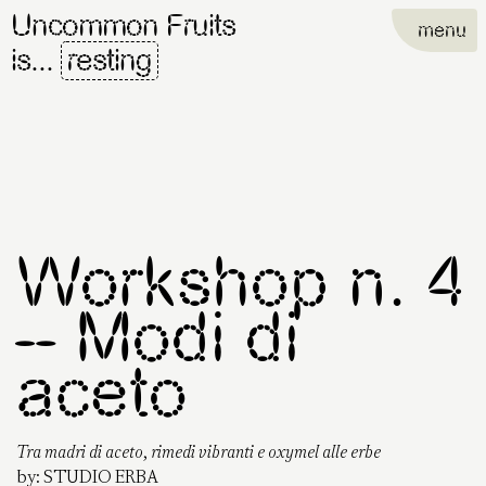
Uncommon Fruits
menu
is...
resting
Workshop n. 4
– Modi di
aceto
Tra madri di aceto, rimedi vibranti e oxymel alle erbe
by:
STUDIO ERBA