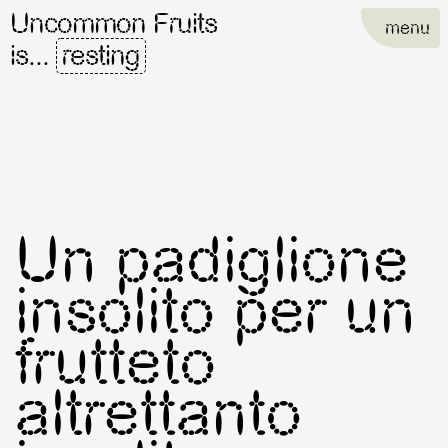
Uncommon Fruits
menu
is...
resting
Un padiglione
insolito per un
frutteto
altrettanto