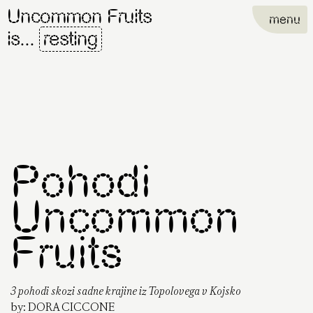
Uncommon Fruits
menu
is...
resting
Pohodi
Uncommon
Fruits
3 pohodi skozi sadne krajine iz Topolovega v Kojsko
by:
DORA CICCONE