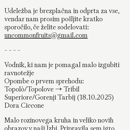
Udeležba je brezplačna in odprta za vse,
vendar nam prosim pošljite kratko
sporočilo, če želite sodelovati:
uncommonfruits@gmail.com
- - - -
Vodnik, ki nam je pomagal malo izgubiti
ravnotežje
Opombe o prvem sprehodu:
Topolò/Topolove → Tribil
Superiore/Gorenji Tarbij (18.10.2025)
Dora Ciccone
Malo rozinovega kruha in veliko novih
obrazov v naši Izbi. Pripravila sem igro,