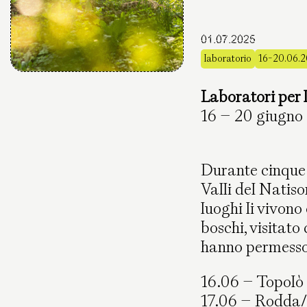
01.07.2025
laboratorio
16-20.06.
Laboratori per 
16 – 20 giugno
Durante cinque 
Valli del Natiso
luoghi li vivon
boschi, visitato 
hanno permesso 
16.06 – Topolò
17.06 – Rodda/