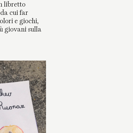
n libretto
da cui far
lori e giochi,
ù giovani sulla