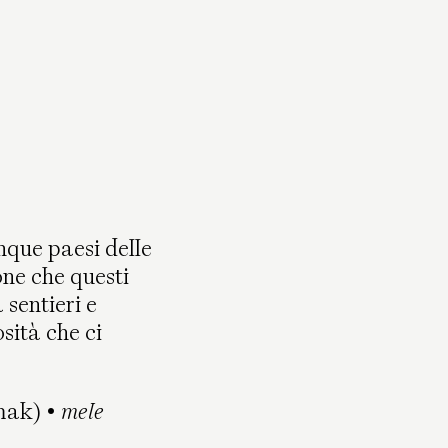
nque paesi delle
one che questi
sentieri e
osità che ci
mak) •
mele