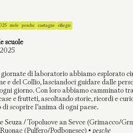
2025
mele
pesche
castagne
ciliegie
le scuole
 2025
giornate di laboratorio abbiamo esplorato ci
ne e del Collio, lasciandoci guidare dalle pers
o ogni giorno. Con loro abbiamo camminato tra 
case e frutteti, ascoltando storie, ricordi e curi
di scoprire l’anima di ogni paese.
 e Seuza / Topoluove an Sevce (Grimacco/Gr
Ruonac (Pulfero/Podbonesec) •
pesche