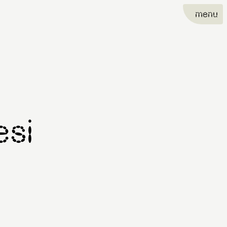
menu
esi