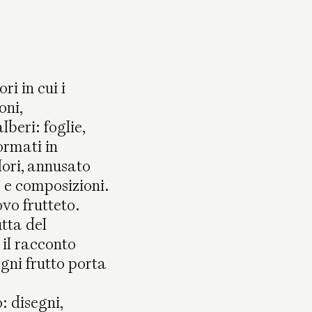
i in cui i
oni,
lberi: foglie,
ormati in
lori, annusato
 e composizioni.
vo frutteto.
tta del
 il racconto
gni frutto porta
: disegni,