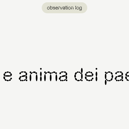
observation log
i e anima dei pa