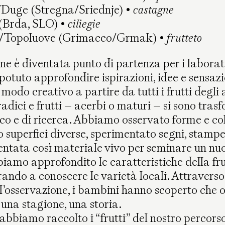
Duge (Stregna/Sriednje) •
castagne
 (Brda, SLO) •
ciliegie
ò/Topoluove (Grimacco/Grmak) •
frutteto
e è diventata punto di partenza per i laborator
otuto approfondire ispirazioni, idee e sensazi
modo creativo a partire da tutti i frutti degli a
radici e frutti – acerbi o maturi – si sono trasf
oco e di ricerca. Abbiamo osservato forme e co
o superfici diverse, sperimentato segni, stampe
entata così materiale vivo per seminare un nuo
iamo approfondito le caratteristiche della fru
rando a conoscere le varietà locali. Attraverso
 l’osservazione, i bambini hanno scoperto che o
una stagione, una storia.
abbiamo raccolto i “frutti” del nostro percorso