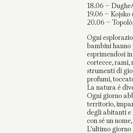
18.06 – Dughe/
19.06 – Kojsko
20.06 – Topol
Ogni esplorazion
bambini hanno p
esprimendosi in 
cortecce, rami, 
strumenti di gi
profumi, toccat
La natura è div
Ogni giorno abb
territorio, impa
degli abitanti e
con sé un nome, 
L’ultimo giorno 