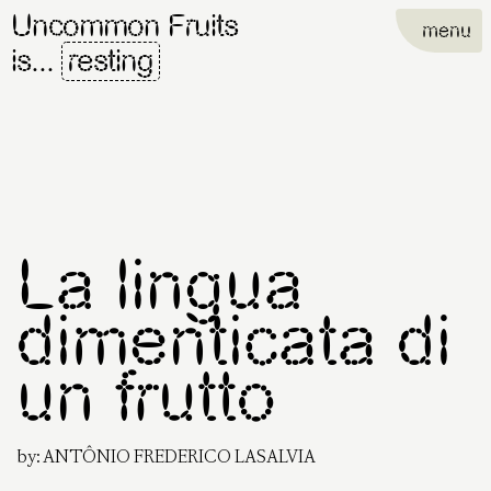
Uncommon Fruits
menu
is...
resting
La lingua
dimenticata di
un frutto
by:
ANTÔNIO FREDERICO LASALVIA