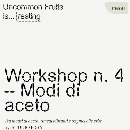
Uncommon Fruits
menu
is...
resting
Workshop n. 4
– Modi di
aceto
Tra madri di aceto, rimedi vibranti e oxymel alle erbe
by:
STUDIO ERBA